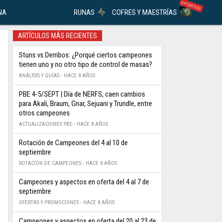
UPDATED!
NA
RUNAS
COFRES Y MAESTRÍAS
ARTÍCULOS MÁS RECIENTES
Stuns vs Derribos: ¿Porqué ciertos campeones
tienen uno y no otro tipo de control de masas?
ANÁLISIS Y GUÍAS -
HACE 8 AÑOS
PBE 4-5/SEPT | Día de NERFS, caen cambios
para Akali, Braum, Gnar, Sejuani y Trundle, entre
otros campeones
ACTUALIZACIONES PBE -
HACE 8 AÑOS
Rotación de Campeones del 4 al 10 de
septiembre
ROTACIÓN DE CAMPEONES -
HACE 8 AÑOS
Campeones y aspectos en oferta del 4 al 7 de
septiembre
OFERTAS Y PROMOCIONES -
HACE 8 AÑOS
Campeones y aspectos en oferta del 20 al 23 de