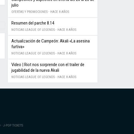
julio
OFERTAS Y PROMOCIONES -
HACE 8 AÑOS
Resumen del parche 8.14
NOTICIAS LEAGUE OF LEGENDS -
HACE 8 AÑOS
Actualización de Campeón: Akali «La asesina
furtiva»
NOTICIAS LEAGUE OF LEGENDS -
HACE 8 AÑOS
Video | Riot nos sorprende con el trailer de
jugabilidad de la nueva Akali
NOTICIAS LEAGUE OF LEGENDS -
HACE 8 AÑOS
·
O
J-POP TICKETS