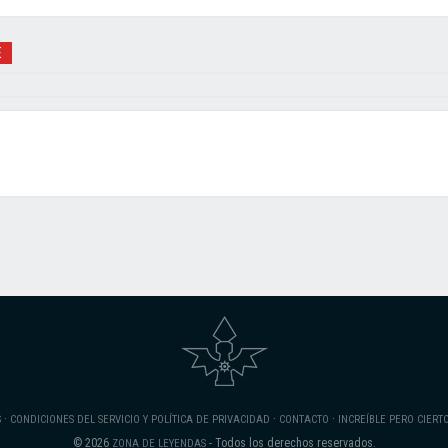
E
·
·
·
S
CONDICIONES DEL SERVICIO Y POLÍTICA DE PRIVACIDAD
CONTACTO
INCREÍBLE PERO CIERT
© 2026
- Todos los derechos reservados.
ZONA DE LEYENDAS