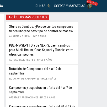
UPDATED!
NA
RUNAS
COFRES Y MAESTRÍAS
ARTÍCULOS MÁS RECIENTES
Stuns vs Derribos: ¿Porqué ciertos campeones
tienen uno y no otro tipo de control de masas?
ANÁLISIS Y GUÍAS -
HACE 8 AÑOS
PBE 4-5/SEPT | Día de NERFS, caen cambios
para Akali, Braum, Gnar, Sejuani y Trundle, entre
otros campeones
ACTUALIZACIONES PBE -
HACE 8 AÑOS
Rotación de Campeones del 4 al 10 de
septiembre
ROTACIÓN DE CAMPEONES -
HACE 8 AÑOS
Campeones y aspectos en oferta del 4 al 7 de
septiembre
OFERTAS Y PROMOCIONES -
HACE 8 AÑOS
Campeones y aspectos en oferta del 20 al 23 de