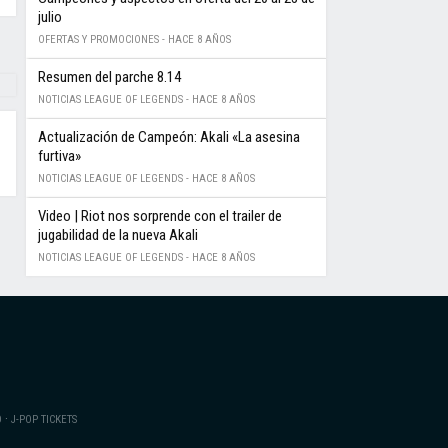
julio
OFERTAS Y PROMOCIONES -
HACE 8 AÑOS
Resumen del parche 8.14
NOTICIAS LEAGUE OF LEGENDS -
HACE 8 AÑOS
Actualización de Campeón: Akali «La asesina
furtiva»
NOTICIAS LEAGUE OF LEGENDS -
HACE 8 AÑOS
Video | Riot nos sorprende con el trailer de
jugabilidad de la nueva Akali
NOTICIAS LEAGUE OF LEGENDS -
HACE 8 AÑOS
·
O
J-POP TICKETS