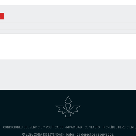
E
·
·
·
S
CONDICIONES DEL SERVICIO Y POLÍTICA DE PRIVACIDAD
CONTACTO
INCREÍBLE PERO CIERT
© 2026
- Todos los derechos reservados.
ZONA DE LEYENDAS