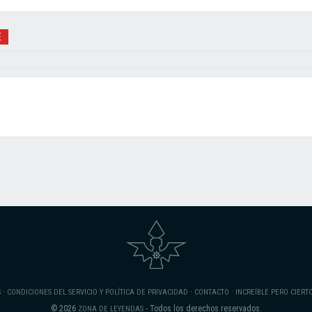
E
·
·
·
S
CONDICIONES DEL SERVICIO Y POLÍTICA DE PRIVACIDAD
CONTACTO
INCREÍBLE PERO CIERT
© 2026
- Todos los derechos reservados.
ZONA DE LEYENDAS