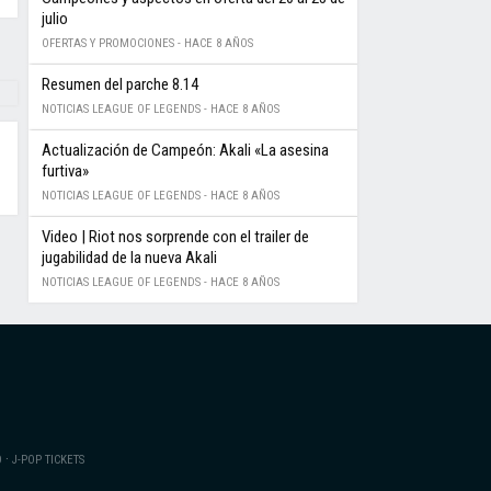
julio
OFERTAS Y PROMOCIONES -
HACE 8 AÑOS
Resumen del parche 8.14
NOTICIAS LEAGUE OF LEGENDS -
HACE 8 AÑOS
Actualización de Campeón: Akali «La asesina
furtiva»
NOTICIAS LEAGUE OF LEGENDS -
HACE 8 AÑOS
Video | Riot nos sorprende con el trailer de
jugabilidad de la nueva Akali
NOTICIAS LEAGUE OF LEGENDS -
HACE 8 AÑOS
·
O
J-POP TICKETS