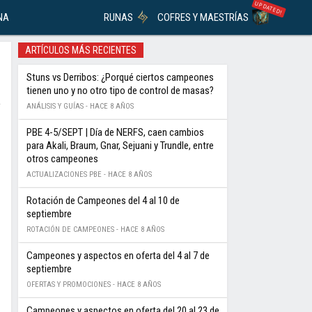
UPDATED!
NA
RUNAS
COFRES Y MAESTRÍAS
ARTÍCULOS MÁS RECIENTES
Stuns vs Derribos: ¿Porqué ciertos campeones
tienen uno y no otro tipo de control de masas?
ANÁLISIS Y GUÍAS -
HACE 8 AÑOS
PBE 4-5/SEPT | Día de NERFS, caen cambios
para Akali, Braum, Gnar, Sejuani y Trundle, entre
otros campeones
ACTUALIZACIONES PBE -
HACE 8 AÑOS
Rotación de Campeones del 4 al 10 de
septiembre
ROTACIÓN DE CAMPEONES -
HACE 8 AÑOS
Campeones y aspectos en oferta del 4 al 7 de
septiembre
OFERTAS Y PROMOCIONES -
HACE 8 AÑOS
Campeones y aspectos en oferta del 20 al 23 de