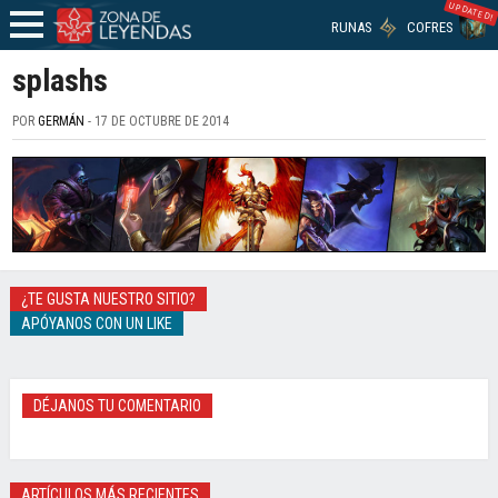
UPDATED!
RUNAS
COFRES
splashs
POR
GERMÁN
- 17 DE OCTUBRE DE 2014
¿TE GUSTA NUESTRO SITIO?
APÓYANOS CON UN LIKE
DÉJANOS TU COMENTARIO
ARTÍCULOS MÁS RECIENTES