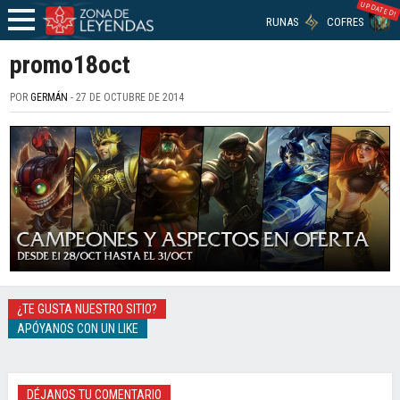
UPDATED!
RUNAS
COFRES
promo18oct
POR
GERMÁN
- 27 DE OCTUBRE DE 2014
¿TE GUSTA NUESTRO SITIO?
APÓYANOS CON UN LIKE
DÉJANOS TU COMENTARIO