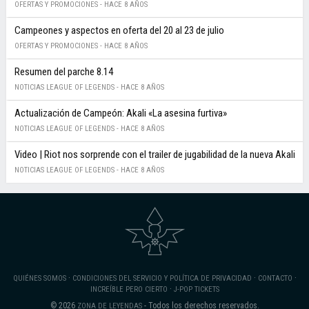
OFERTAS Y PROMOCIONES -
HACE 8 AÑOS
Campeones y aspectos en oferta del 20 al 23 de julio
OFERTAS Y PROMOCIONES -
HACE 8 AÑOS
Resumen del parche 8.14
NOTICIAS LEAGUE OF LEGENDS -
HACE 8 AÑOS
Actualización de Campeón: Akali «La asesina furtiva»
NOTICIAS LEAGUE OF LEGENDS -
HACE 8 AÑOS
Video | Riot nos sorprende con el trailer de jugabilidad de la nueva Akali
NOTICIAS LEAGUE OF LEGENDS -
HACE 8 AÑOS
·
·
·
QUIÉNES SOMOS
CONDICIONES DEL SERVICIO Y POLÍTICA DE PRIVACIDAD
CONTACTO
·
INCREÍBLE PERO CIERTO
J-POP TICKETS
© 2026
- Todos los derechos reservados.
ZONA DE LEYENDAS