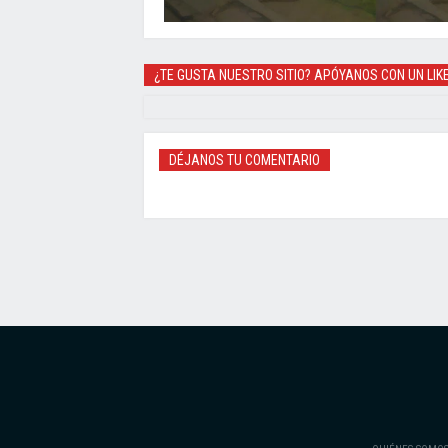
¿TE GUSTA NUESTRO SITIO? APÓYANOS CON UN LIK
DÉJANOS TU COMENTARIO