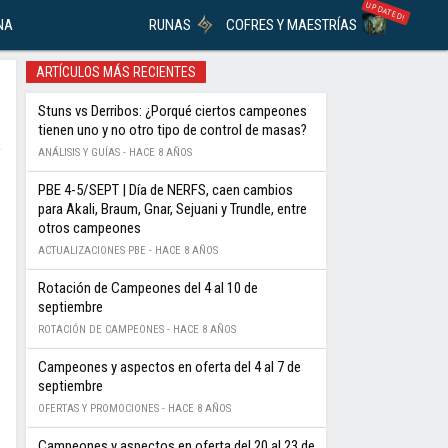
UPDATED!
NA
RUNAS
COFRES Y MAESTRÍAS
ARTÍCULOS MÁS RECIENTES
Stuns vs Derribos: ¿Porqué ciertos campeones
tienen uno y no otro tipo de control de masas?
ANÁLISIS Y GUÍAS -
HACE 8 AÑOS
PBE 4-5/SEPT | Día de NERFS, caen cambios
para Akali, Braum, Gnar, Sejuani y Trundle, entre
otros campeones
ACTUALIZACIONES PBE -
HACE 8 AÑOS
Rotación de Campeones del 4 al 10 de
septiembre
ROTACIÓN DE CAMPEONES -
HACE 8 AÑOS
Campeones y aspectos en oferta del 4 al 7 de
septiembre
OFERTAS Y PROMOCIONES -
HACE 8 AÑOS
Campeones y aspectos en oferta del 20 al 23 de