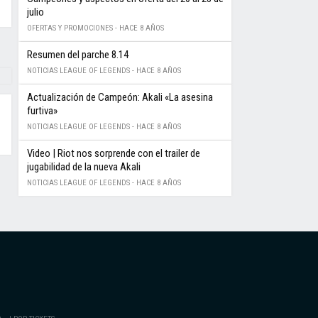
julio
OFERTAS Y PROMOCIONES -
HACE 8 AÑOS
Resumen del parche 8.14
NOTICIAS LEAGUE OF LEGENDS -
HACE 8 AÑOS
Actualización de Campeón: Akali «La asesina
furtiva»
NOTICIAS LEAGUE OF LEGENDS -
HACE 8 AÑOS
Video | Riot nos sorprende con el trailer de
jugabilidad de la nueva Akali
NOTICIAS LEAGUE OF LEGENDS -
HACE 8 AÑOS