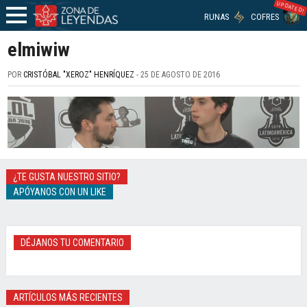
UPDATED!
RUNAS
COFRES
elmiwiw
POR
CRISTÓBAL "XEROZ" HENRÍQUEZ
- 25 DE AGOSTO DE 2016
¿TE GUSTA NUESTRO SITIO?
APÓYANOS CON UN LIKE
DÉJANOS TU COMENTARIO
ARTÍCULOS MÁS RECIENTES