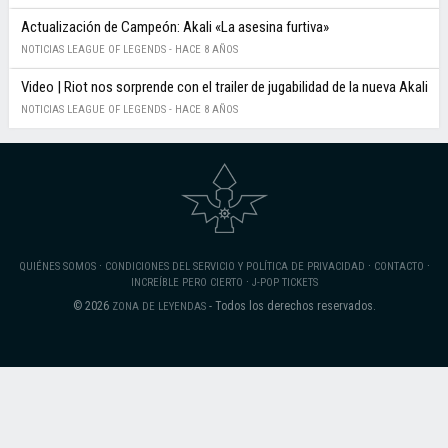
Actualización de Campeón: Akali «La asesina furtiva»
NOTICIAS LEAGUE OF LEGENDS -
HACE 8 AÑOS
Video | Riot nos sorprende con el trailer de jugabilidad de la nueva Akali
NOTICIAS LEAGUE OF LEGENDS -
HACE 8 AÑOS
·
·
·
QUIÉNES SOMOS
CONDICIONES DEL SERVICIO Y POLÍTICA DE PRIVACIDAD
CONTACTO
·
INCREÍBLE PERO CIERTO
J-POP TICKETS
© 2026
- Todos los derechos reservados.
ZONA DE LEYENDAS