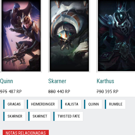
Quinn
Skarner
Karthus
975
487 RP
880
440 RP
790
395 RP
GRAGAS
HEIMERDINGER
KALISTA
QUINN
RUMBLE
SKARNER
SKARNET
TWISTED FATE
NOTAS RELACIONADAS