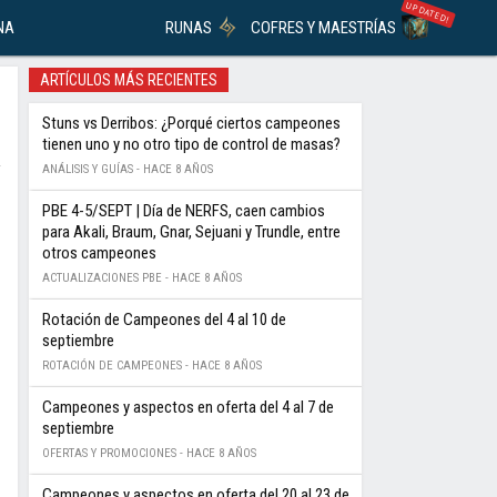
UPDATED!
NA
RUNAS
COFRES Y MAESTRÍAS
ARTÍCULOS MÁS RECIENTES
Stuns vs Derribos: ¿Porqué ciertos campeones
tienen uno y no otro tipo de control de masas?
ANÁLISIS Y GUÍAS -
HACE 8 AÑOS
PBE 4-5/SEPT | Día de NERFS, caen cambios
para Akali, Braum, Gnar, Sejuani y Trundle, entre
otros campeones
ACTUALIZACIONES PBE -
HACE 8 AÑOS
Rotación de Campeones del 4 al 10 de
septiembre
ROTACIÓN DE CAMPEONES -
HACE 8 AÑOS
Campeones y aspectos en oferta del 4 al 7 de
septiembre
OFERTAS Y PROMOCIONES -
HACE 8 AÑOS
Campeones y aspectos en oferta del 20 al 23 de