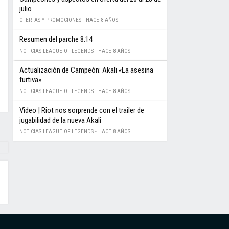
julio
OFERTAS Y PROMOCIONES -
HACE 8 AÑOS
Resumen del parche 8.14
NOTICIAS LEAGUE OF LEGENDS -
HACE 8 AÑOS
Actualización de Campeón: Akali «La asesina
furtiva»
NOTICIAS LEAGUE OF LEGENDS -
HACE 8 AÑOS
Video | Riot nos sorprende con el trailer de
jugabilidad de la nueva Akali
NOTICIAS LEAGUE OF LEGENDS -
HACE 8 AÑOS