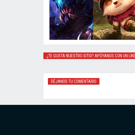
¿TE GUSTA NUESTRO SITIO? APÓYANOS CON UN LIK
DÉJANOS TU COMENTARIO