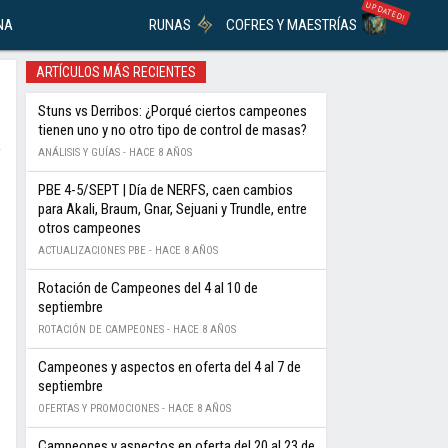
UPDATED!
NA
RUNAS
COFRES Y MAESTRÍAS
ARTÍCULOS MÁS RECIENTES
Stuns vs Derribos: ¿Porqué ciertos campeones
tienen uno y no otro tipo de control de masas?
ANÁLISIS Y GUÍAS -
HACE 8 AÑOS
PBE 4-5/SEPT | Día de NERFS, caen cambios
para Akali, Braum, Gnar, Sejuani y Trundle, entre
otros campeones
ACTUALIZACIONES PBE -
HACE 8 AÑOS
Rotación de Campeones del 4 al 10 de
septiembre
ROTACIÓN DE CAMPEONES -
HACE 8 AÑOS
Campeones y aspectos en oferta del 4 al 7 de
septiembre
OFERTAS Y PROMOCIONES -
HACE 8 AÑOS
Campeones y aspectos en oferta del 20 al 23 de