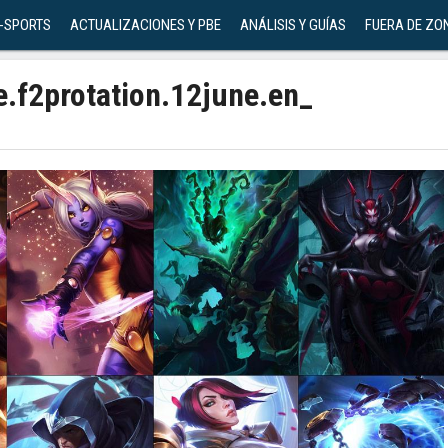
-SPORTS
ACTUALIZACIONES Y PBE
ANÁLISIS Y GUÍAS
FUERA DE ZO
e.f2protation.12june.en_