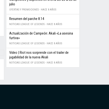
julio
OFERTAS Y PROMOCIONES -
HACE 8 AÑOS
Resumen del parche 8.14
NOTICIAS LEAGUE OF LEGENDS -
HACE 8 AÑOS
Actualización de Campeón: Akali «La asesina
furtiva»
NOTICIAS LEAGUE OF LEGENDS -
HACE 8 AÑOS
Video | Riot nos sorprende con el trailer de
jugabilidad de la nueva Akali
NOTICIAS LEAGUE OF LEGENDS -
HACE 8 AÑOS