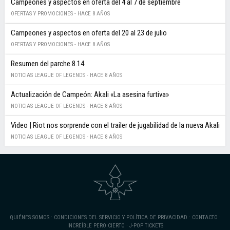
Campeones y aspectos en oferta del 4 al 7 de septiembre
OFERTAS Y PROMOCIONES -
HACE 8 AÑOS
Campeones y aspectos en oferta del 20 al 23 de julio
OFERTAS Y PROMOCIONES -
HACE 8 AÑOS
Resumen del parche 8.14
NOTICIAS LEAGUE OF LEGENDS -
HACE 8 AÑOS
Actualización de Campeón: Akali «La asesina furtiva»
NOTICIAS LEAGUE OF LEGENDS -
HACE 8 AÑOS
Video | Riot nos sorprende con el trailer de jugabilidad de la nueva Akali
NOTICIAS LEAGUE OF LEGENDS -
HACE 8 AÑOS
·
·
·
QUIÉNES SOMOS
CONDICIONES DEL SERVICIO Y POLÍTICA DE PRIVACIDAD
CONTACTO
·
INCREÍBLE PERO CIERTO
J-POP TICKETS