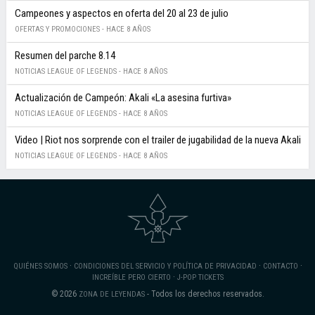
Campeones y aspectos en oferta del 20 al 23 de julio
OFERTAS Y PROMOCIONES -
HACE 8 AÑOS
Resumen del parche 8.14
NOTICIAS LEAGUE OF LEGENDS -
HACE 8 AÑOS
Actualización de Campeón: Akali «La asesina furtiva»
NOTICIAS LEAGUE OF LEGENDS -
HACE 8 AÑOS
Video | Riot nos sorprende con el trailer de jugabilidad de la nueva Akali
NOTICIAS LEAGUE OF LEGENDS -
HACE 8 AÑOS
·
·
·
QUIÉNES SOMOS
CONDICIONES DEL SERVICIO Y POLÍTICA DE PRIVACIDAD
CONTACTO
·
INCREÍBLE PERO CIERTO
J-POP TICKETS
© 2026
- Todos los derechos reservados.
ZONA DE LEYENDAS