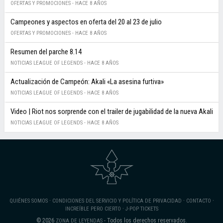
OFERTAS Y PROMOCIONES -
HACE 8 AÑOS
Campeones y aspectos en oferta del 20 al 23 de julio
OFERTAS Y PROMOCIONES -
HACE 8 AÑOS
Resumen del parche 8.14
NOTICIAS LEAGUE OF LEGENDS -
HACE 8 AÑOS
Actualización de Campeón: Akali «La asesina furtiva»
NOTICIAS LEAGUE OF LEGENDS -
HACE 8 AÑOS
Video | Riot nos sorprende con el trailer de jugabilidad de la nueva Akali
NOTICIAS LEAGUE OF LEGENDS -
HACE 8 AÑOS
·
·
·
QUIÉNES SOMOS
CONDICIONES DEL SERVICIO Y POLÍTICA DE PRIVACIDAD
CONTACTO
·
INCREÍBLE PERO CIERTO
J-POP TICKETS
© 2026
- Todos los derechos reservados.
ZONA DE LEYENDAS