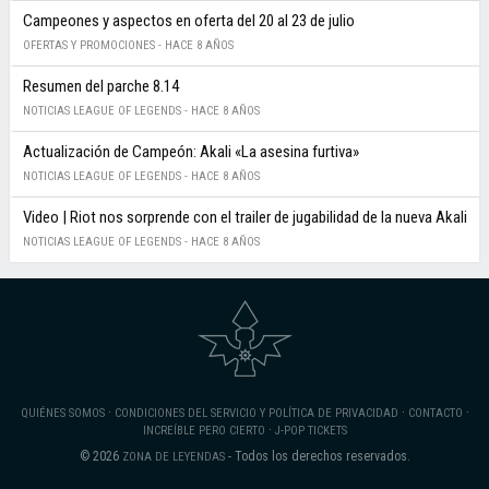
Campeones y aspectos en oferta del 20 al 23 de julio
OFERTAS Y PROMOCIONES -
HACE 8 AÑOS
Resumen del parche 8.14
NOTICIAS LEAGUE OF LEGENDS -
HACE 8 AÑOS
Actualización de Campeón: Akali «La asesina furtiva»
NOTICIAS LEAGUE OF LEGENDS -
HACE 8 AÑOS
Video | Riot nos sorprende con el trailer de jugabilidad de la nueva Akali
NOTICIAS LEAGUE OF LEGENDS -
HACE 8 AÑOS
·
·
·
QUIÉNES SOMOS
CONDICIONES DEL SERVICIO Y POLÍTICA DE PRIVACIDAD
CONTACTO
·
INCREÍBLE PERO CIERTO
J-POP TICKETS
© 2026
- Todos los derechos reservados.
ZONA DE LEYENDAS