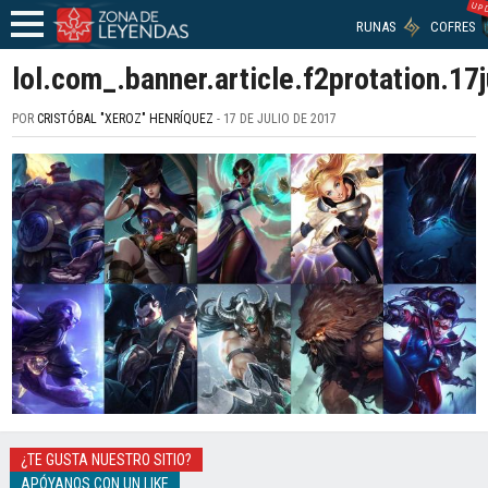
UPD
RUNAS
COFRES
lol.com_.banner.article.f2protation.17j
POR
CRISTÓBAL "XEROZ" HENRÍQUEZ
- 17 DE JULIO DE 2017
¿TE GUSTA NUESTRO SITIO?
APÓYANOS CON UN LIKE