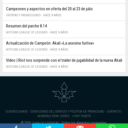
Campeones y aspectos en oferta del 20 al 23 de julio
OFERTAS Y PROMOCIONES -
HACE 8 AÑOS
Resumen del parche 8.14
NOTICIAS LEAGUE OF LEGENDS -
HACE 8 AÑOS
Actualización de Campeón: Akali «La asesina furtiva»
NOTICIAS LEAGUE OF LEGENDS -
HACE 8 AÑOS
Video | Riot nos sorprende con el trailer de jugabilidad de la nueva Akali
NOTICIAS LEAGUE OF LEGENDS -
HACE 8 AÑOS
·
·
·
QUIÉNES SOMOS
CONDICIONES DEL SERVICIO Y POLÍTICA DE PRIVACIDAD
CONTACTO
·
INCREÍBLE PERO CIERTO
J-POP TICKETS
© 2026
- Todos los derechos reservados.
ZONA DE LEYENDAS