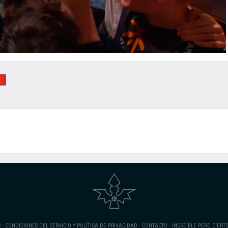
E
·
·
·
S
CONDICIONES DEL SERVICIO Y POLÍTICA DE PRIVACIDAD
CONTACTO
INCREÍBLE PERO CIERT