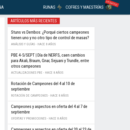
UPDATED!
NA
RUNAS
COFRES Y MAESTRÍAS
ARTÍCULOS MÁS RECIENTES
Stuns vs Derribos: ¿Porqué ciertos campeones
tienen uno y no otro tipo de control de masas?
ANÁLISIS Y GUÍAS -
HACE 8 AÑOS
PBE 4-5/SEPT | Día de NERFS, caen cambios
para Akali, Braum, Gnar, Sejuani y Trundle, entre
otros campeones
ACTUALIZACIONES PBE -
HACE 8 AÑOS
Rotación de Campeones del 4 al 10 de
septiembre
ROTACIÓN DE CAMPEONES -
HACE 8 AÑOS
Campeones y aspectos en oferta del 4 al 7 de
septiembre
OFERTAS Y PROMOCIONES -
HACE 8 AÑOS
Campeones y aspectos en oferta del 20 al 23 de