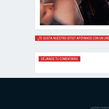
¿TE GUSTA NUESTRO SITIO? APÓYANOS CON UN LIK
DÉJANOS TU COMENTARIO
QUIÉNES SOMO