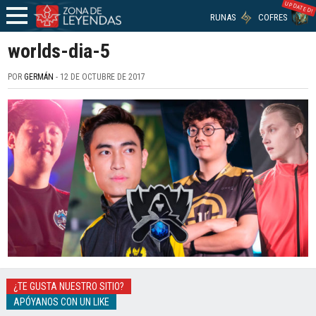
UPDATED!
RUNAS
COFRES
worlds-dia-5
POR
GERMÁN
- 12 DE OCTUBRE DE 2017
¿TE GUSTA NUESTRO SITIO?
APÓYANOS CON UN LIKE