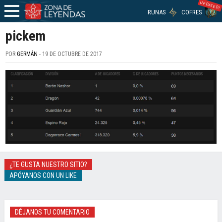
UPDATED!
RUNAS
COFRES
pickem
POR
GERMÁN
- 19 DE OCTUBRE DE 2017
¿TE GUSTA NUESTRO SITIO?
APÓYANOS CON UN LIKE
DÉJANOS TU COMENTARIO