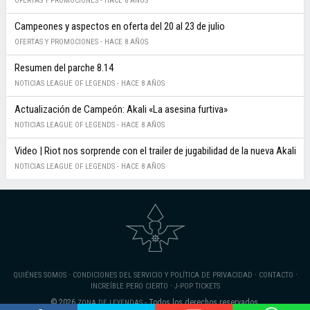
OFERTAS Y PROMOCIONES -
HACE 8 AÑOS
Campeones y aspectos en oferta del 20 al 23 de julio
OFERTAS Y PROMOCIONES -
HACE 8 AÑOS
Resumen del parche 8.14
NOTICIAS LEAGUE OF LEGENDS -
HACE 8 AÑOS
Actualización de Campeón: Akali «La asesina furtiva»
NOTICIAS LEAGUE OF LEGENDS -
HACE 8 AÑOS
Video | Riot nos sorprende con el trailer de jugabilidad de la nueva Akali
NOTICIAS LEAGUE OF LEGENDS -
HACE 8 AÑOS
·
·
·
QUIÉNES SOMOS
CONDICIONES DEL SERVICIO Y POLÍTICA DE PRIVACIDAD
CONTACTO
·
INCREÍBLE PERO CIERTO
J-POP TICKETS
© 2026
- Todos los derechos reservados.
ZONA DE LEYENDAS