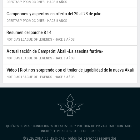
OFERTAS Y PROMOCIONES -
HACE 8 AÑOS
Campeones y aspectos en oferta del 20 al 23 de julio
OFERTAS Y PROMOCIONES -
HACE 8 AÑOS
Resumen del parche 8.14
NOTICIAS LEAGUE OF LEGENDS -
HACE 8 AÑOS
Actualización de Campeón: Akali «La asesina furtiva»
NOTICIAS LEAGUE OF LEGENDS -
HACE 8 AÑOS
Video | Riot nos sorprende con el trailer de jugabilidad de la nueva Akali
NOTICIAS LEAGUE OF LEGENDS -
HACE 8 AÑOS
·
·
·
QUIÉNES SOMOS
CONDICIONES DEL SERVICIO Y POLÍTICA DE PRIVACIDAD
CONTACTO
·
INCREÍBLE PERO CIERTO
J-POP TICKETS
© 2026
- Todos los derechos reservados.
ZONA DE LEYENDAS