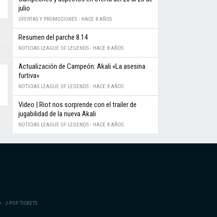
julio
OFERTAS Y PROMOCIONES -
HACE 8 AÑOS
Resumen del parche 8.14
NOTICIAS LEAGUE OF LEGENDS -
HACE 8 AÑOS
Actualización de Campeón: Akali «La asesina
furtiva»
NOTICIAS LEAGUE OF LEGENDS -
HACE 8 AÑOS
Video | Riot nos sorprende con el trailer de
jugabilidad de la nueva Akali
NOTICIAS LEAGUE OF LEGENDS -
HACE 8 AÑOS
·
O
J-POP TICKETS