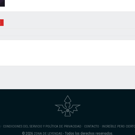
E
·
·
·
S
CONDICIONES DEL SERVICIO Y POLÍTICA DE PRIVACIDAD
CONTACTO
INCREÍBLE PERO CIERT
© 2026
- Todos los derechos reservados.
ZONA DE LEYENDAS