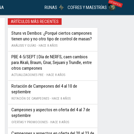
UPDATED!
NA
RUNAS
COFRES Y MAESTRÍAS
ARTÍCULOS MÁS RECIENTES
Stuns vs Derribos: ¿Porqué ciertos campeones
tienen uno y no otro tipo de control de masas?
ANÁLISIS Y GUÍAS -
HACE 8 AÑOS
PBE 4-5/SEPT | Día de NERFS, caen cambios
para Akali, Braum, Gnar, Sejuani y Trundle, entre
otros campeones
ACTUALIZACIONES PBE -
HACE 8 AÑOS
Rotación de Campeones del 4 al 10 de
septiembre
ROTACIÓN DE CAMPEONES -
HACE 8 AÑOS
Campeones y aspectos en oferta del 4 al 7 de
septiembre
OFERTAS Y PROMOCIONES -
HACE 8 AÑOS
Campeones y aspectos en oferta del 20 al 23 de