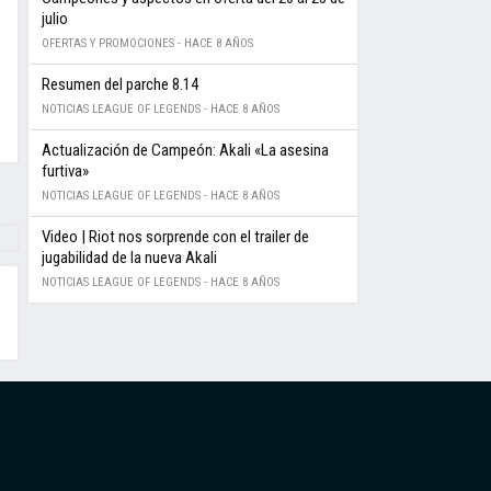
julio
OFERTAS Y PROMOCIONES -
HACE 8 AÑOS
Resumen del parche 8.14
NOTICIAS LEAGUE OF LEGENDS -
HACE 8 AÑOS
Actualización de Campeón: Akali «La asesina
furtiva»
NOTICIAS LEAGUE OF LEGENDS -
HACE 8 AÑOS
Video | Riot nos sorprende con el trailer de
jugabilidad de la nueva Akali
NOTICIAS LEAGUE OF LEGENDS -
HACE 8 AÑOS