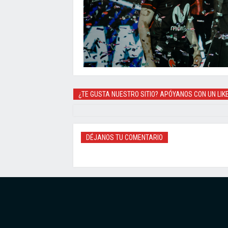
¿TE GUSTA NUESTRO SITIO? APÓYANOS CON UN LIK
DÉJANOS TU COMENTARIO