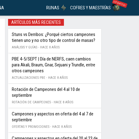
UPDATED!
NA
RUNAS
COFRES Y MAESTRÍAS
ARTÍCULOS MÁS RECIENTES
Stuns vs Derribos: ¿Porqué ciertos campeones
tienen uno y no otro tipo de control de masas?
ANÁLISIS Y GUÍAS -
HACE 8 AÑOS
PBE 4-5/SEPT | Día de NERFS, caen cambios
para Akali, Braum, Gnar, Sejuani y Trundle, entre
otros campeones
ACTUALIZACIONES PBE -
HACE 8 AÑOS
Rotación de Campeones del 4 al 10 de
septiembre
ROTACIÓN DE CAMPEONES -
HACE 8 AÑOS
Campeones y aspectos en oferta del 4 al 7 de
septiembre
OFERTAS Y PROMOCIONES -
HACE 8 AÑOS
Campeones y aspectos en oferta del 20 al 23 de