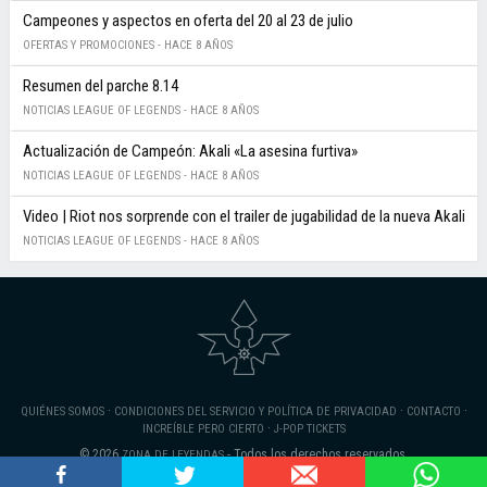
Campeones y aspectos en oferta del 20 al 23 de julio
OFERTAS Y PROMOCIONES -
HACE 8 AÑOS
Resumen del parche 8.14
NOTICIAS LEAGUE OF LEGENDS -
HACE 8 AÑOS
Actualización de Campeón: Akali «La asesina furtiva»
NOTICIAS LEAGUE OF LEGENDS -
HACE 8 AÑOS
Video | Riot nos sorprende con el trailer de jugabilidad de la nueva Akali
NOTICIAS LEAGUE OF LEGENDS -
HACE 8 AÑOS
·
·
·
QUIÉNES SOMOS
CONDICIONES DEL SERVICIO Y POLÍTICA DE PRIVACIDAD
CONTACTO
·
INCREÍBLE PERO CIERTO
J-POP TICKETS
© 2026
- Todos los derechos reservados.
ZONA DE LEYENDAS