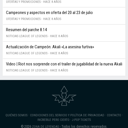
OFERTAS Y PROMOCIONES -
HACE 8 AÑOS
Campeones y aspectos en oferta del 20 al 23 de julio
OFERTAS Y PROMOCIONES -
HACE 8 AÑOS
Resumen del parche 8.14
NOTICIAS LEAGUE OF LEGENDS -
HACE 8 AÑOS
Actualización de Campeón: Akali «La asesina furtiva»
NOTICIAS LEAGUE OF LEGENDS -
HACE 8 AÑOS
Video | Riot nos sorprende con el trailer de jugabilidad de la nueva Akali
NOTICIAS LEAGUE OF LEGENDS -
HACE 8 AÑOS
·
·
·
QUIÉNES SOMOS
CONDICIONES DEL SERVICIO Y POLÍTICA DE PRIVACIDAD
CONTACTO
·
INCREÍBLE PERO CIERTO
J-POP TICKETS
© 2026
- Todos los derechos reservados.
ZONA DE LEYENDAS