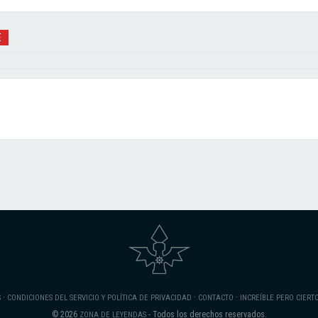
E
·
·
·
S
CONDICIONES DEL SERVICIO Y POLÍTICA DE PRIVACIDAD
CONTACTO
INCREÍBLE PERO CIERT
© 2026
- Todos los derechos reservados.
ZONA DE LEYENDAS