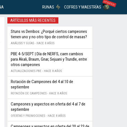
UPDATED!
NA
RUNAS
COFRES Y MAESTRÍAS
ARTÍCULOS MÁS RECIENTES
Stuns vs Derribos: ¿Porqué ciertos campeones
tienen uno y no otro tipo de control de masas?
ANÁLISIS Y GUÍAS -
HACE 8 AÑOS
PBE 4-5/SEPT | Día de NERFS, caen cambios
para Akali, Braum, Gnar, Sejuani y Trundle, entre
otros campeones
ACTUALIZACIONES PBE -
HACE 8 AÑOS
Rotación de Campeones del 4 al 10 de
septiembre
ROTACIÓN DE CAMPEONES -
HACE 8 AÑOS
Campeones y aspectos en oferta del 4 al 7 de
septiembre
OFERTAS Y PROMOCIONES -
HACE 8 AÑOS
Campeones y aspectos en oferta del 20 al 23 de