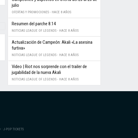
julio
OFERTAS Y PROMOCIONES -
HACE 8 AÑOS
Resumen del parche 8.14
NOTICIAS LEAGUE OF LEGENDS -
HACE 8 AÑOS
Actualización de Campeón: Akali «La asesina
furtiva»
NOTICIAS LEAGUE OF LEGENDS -
HACE 8 AÑOS
Video | Riot nos sorprende con el trailer de
jugabilidad de la nueva Akali
NOTICIAS LEAGUE OF LEGENDS -
HACE 8 AÑOS
·
O
J-POP TICKETS