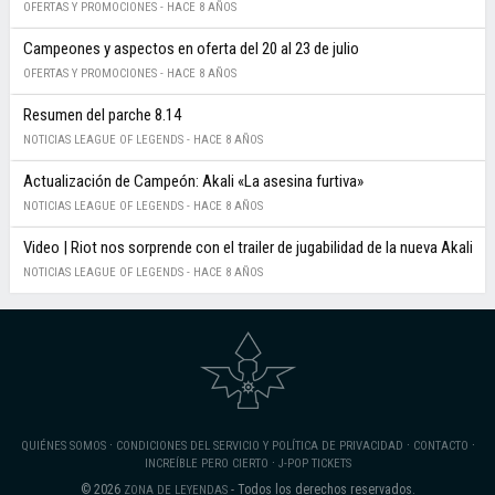
OFERTAS Y PROMOCIONES -
HACE 8 AÑOS
Campeones y aspectos en oferta del 20 al 23 de julio
OFERTAS Y PROMOCIONES -
HACE 8 AÑOS
Resumen del parche 8.14
NOTICIAS LEAGUE OF LEGENDS -
HACE 8 AÑOS
Actualización de Campeón: Akali «La asesina furtiva»
NOTICIAS LEAGUE OF LEGENDS -
HACE 8 AÑOS
Video | Riot nos sorprende con el trailer de jugabilidad de la nueva Akali
NOTICIAS LEAGUE OF LEGENDS -
HACE 8 AÑOS
·
·
·
QUIÉNES SOMOS
CONDICIONES DEL SERVICIO Y POLÍTICA DE PRIVACIDAD
CONTACTO
·
INCREÍBLE PERO CIERTO
J-POP TICKETS
© 2026
- Todos los derechos reservados.
ZONA DE LEYENDAS