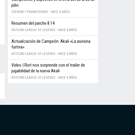
julio
OFERTAS Y PROMOCIONES -
HACE 8 AÑOS
Resumen del parche 8.14
NOTICIAS LEAGUE OF LEGENDS -
HACE 8 AÑOS
Actualización de Campeón: Akali «La asesina
furtiva»
NOTICIAS LEAGUE OF LEGENDS -
HACE 8 AÑOS
Video | Riot nos sorprende con el trailer de
jugabilidad de la nueva Akali
NOTICIAS LEAGUE OF LEGENDS -
HACE 8 AÑOS