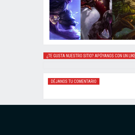
¿TE GUSTA NUESTRO SITIO? APÓYANOS CON UN LIK
DÉJANOS TU COMENTARIO