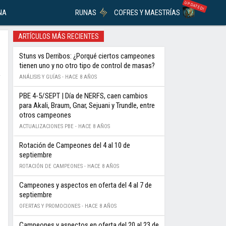
UPDATED!
NA
RUNAS
COFRES Y MAESTRÍAS
ARTÍCULOS MÁS RECIENTES
Stuns vs Derribos: ¿Porqué ciertos campeones
tienen uno y no otro tipo de control de masas?
ANÁLISIS Y GUÍAS -
HACE 8 AÑOS
PBE 4-5/SEPT | Día de NERFS, caen cambios
para Akali, Braum, Gnar, Sejuani y Trundle, entre
otros campeones
ACTUALIZACIONES PBE -
HACE 8 AÑOS
Rotación de Campeones del 4 al 10 de
septiembre
ROTACIÓN DE CAMPEONES -
HACE 8 AÑOS
Campeones y aspectos en oferta del 4 al 7 de
septiembre
OFERTAS Y PROMOCIONES -
HACE 8 AÑOS
Campeones y aspectos en oferta del 20 al 23 de