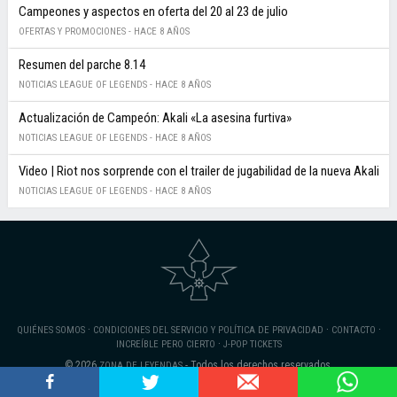
Campeones y aspectos en oferta del 20 al 23 de julio
OFERTAS Y PROMOCIONES -
HACE 8 AÑOS
Resumen del parche 8.14
NOTICIAS LEAGUE OF LEGENDS -
HACE 8 AÑOS
Actualización de Campeón: Akali «La asesina furtiva»
NOTICIAS LEAGUE OF LEGENDS -
HACE 8 AÑOS
Video | Riot nos sorprende con el trailer de jugabilidad de la nueva Akali
NOTICIAS LEAGUE OF LEGENDS -
HACE 8 AÑOS
·
·
·
QUIÉNES SOMOS
CONDICIONES DEL SERVICIO Y POLÍTICA DE PRIVACIDAD
CONTACTO
·
INCREÍBLE PERO CIERTO
J-POP TICKETS
© 2026
- Todos los derechos reservados.
ZONA DE LEYENDAS