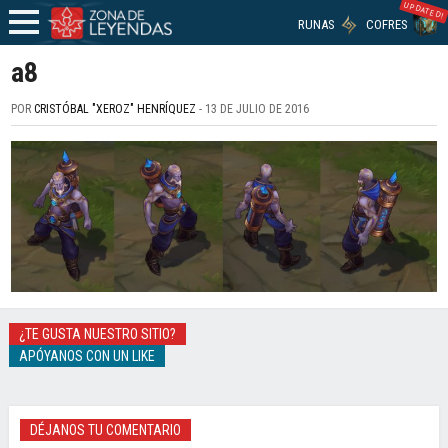
UPDATED!
RUNAS
COFRES
a8
POR
CRISTÓBAL "XEROZ" HENRÍQUEZ
- 13 DE JULIO DE 2016
¿TE GUSTA NUESTRO SITIO?
APÓYANOS CON UN LIKE
DÉJANOS TU COMENTARIO