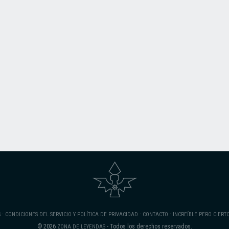
·
·
·
S
CONDICIONES DEL SERVICIO Y POLÍTICA DE PRIVACIDAD
CONTACTO
INCREÍBLE PERO CIERT
© 2026
- Todos los derechos reservados.
ZONA DE LEYENDAS