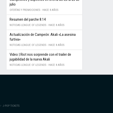
julio
OFERTAS Y PROMOCIONES -
HACE 8 AÑOS
Resumen del parche 8.14
NOTICIAS LEAGUE OF LEGENDS -
HACE 8 AÑOS
Actualización de Campeón: Akali «La asesina
furtiva»
NOTICIAS LEAGUE OF LEGENDS -
HACE 8 AÑOS
Video | Riot nos sorprende con el trailer de
jugabilidad de la nueva Akali
NOTICIAS LEAGUE OF LEGENDS -
HACE 8 AÑOS
·
O
J-POP TICKETS