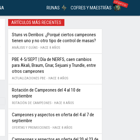
UPDATED!
NA
RUNAS
COFRES Y MAESTRÍAS
ARTÍCULOS MÁS RECIENTES
Stuns vs Derribos: ¿Porqué ciertos campeones
tienen uno y no otro tipo de control de masas?
ANÁLISIS Y GUÍAS -
HACE 8 AÑOS
PBE 4-5/SEPT | Día de NERFS, caen cambios
para Akali, Braum, Gnar, Sejuani y Trundle, entre
otros campeones
ACTUALIZACIONES PBE -
HACE 8 AÑOS
Rotación de Campeones del 4 al 10 de
septiembre
ROTACIÓN DE CAMPEONES -
HACE 8 AÑOS
Campeones y aspectos en oferta del 4 al 7 de
septiembre
OFERTAS Y PROMOCIONES -
HACE 8 AÑOS
Campeones y aspectos en oferta del 20 al 23 de