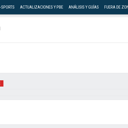
-SPORTS
ACTUALIZACIONES Y PBE
ANÁLISIS Y GUÍAS
FUERA DE ZO
m
E