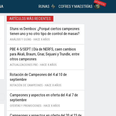
UPDATED!
NA
RUNAS
COFRES Y MAESTRÍAS
ARTÍCULOS MÁS RECIENTES
Stuns vs Derribos: ¿Porqué ciertos campeones
tienen uno y no otro tipo de control de masas?
ANÁLISIS Y GUÍAS -
HACE 8 AÑOS
PBE 4-5/SEPT | Día de NERFS, caen cambios
para Akali, Braum, Gnar, Sejuani y Trundle, entre
otros campeones
ACTUALIZACIONES PBE -
HACE 8 AÑOS
Rotación de Campeones del 4 al 10 de
septiembre
ROTACIÓN DE CAMPEONES -
HACE 8 AÑOS
Campeones y aspectos en oferta del 4 al 7 de
septiembre
OFERTAS Y PROMOCIONES -
HACE 8 AÑOS
Campeones y aspectos en oferta del 20 al 23 de