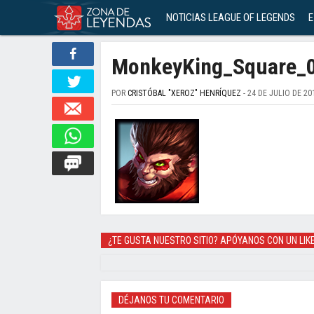
NOTICIAS LEAGUE OF LEGENDS
E
MonkeyKing_Square_
POR
CRISTÓBAL "XEROZ" HENRÍQUEZ
- 24 DE JULIO DE 20
¿TE GUSTA NUESTRO SITIO? APÓYANOS CON UN LIK
DÉJANOS TU COMENTARIO