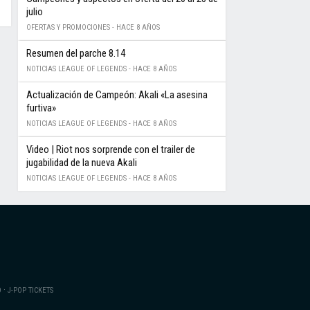
julio
OFERTAS Y PROMOCIONES -
HACE 8 AÑOS
Resumen del parche 8.14
NOTICIAS LEAGUE OF LEGENDS -
HACE 8 AÑOS
Actualización de Campeón: Akali «La asesina
furtiva»
NOTICIAS LEAGUE OF LEGENDS -
HACE 8 AÑOS
Video | Riot nos sorprende con el trailer de
jugabilidad de la nueva Akali
NOTICIAS LEAGUE OF LEGENDS -
HACE 8 AÑOS
·
O
J-POP TICKETS