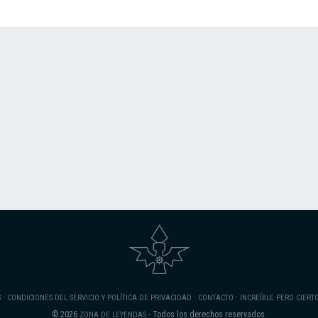
·
·
·
S
CONDICIONES DEL SERVICIO Y POLÍTICA DE PRIVACIDAD
CONTACTO
INCREÍBLE PERO CIERT
© 2026
- Todos los derechos reservados.
ZONA DE LEYENDAS