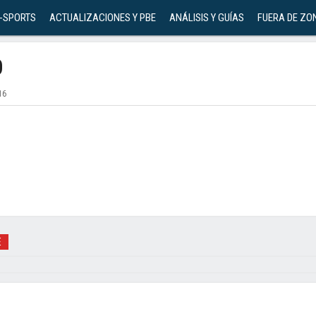
-SPORTS
ACTUALIZACIONES Y PBE
ANÁLISIS Y GUÍAS
FUERA DE ZO
0
16
E