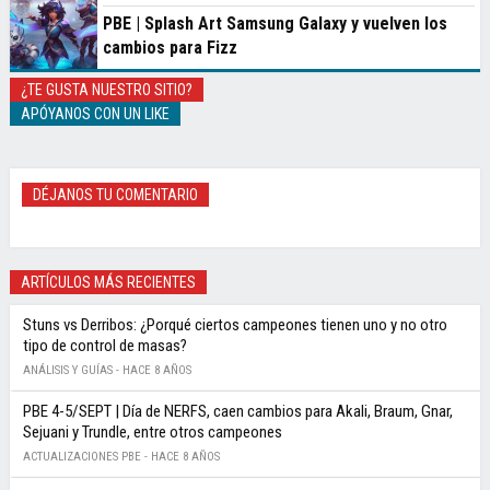
PBE | Splash Art Samsung Galaxy y vuelven los
cambios para Fizz
¿TE GUSTA NUESTRO SITIO?
APÓYANOS CON UN LIKE
DÉJANOS TU COMENTARIO
ARTÍCULOS MÁS RECIENTES
Stuns vs Derribos: ¿Porqué ciertos campeones tienen uno y no otro
tipo de control de masas?
ANÁLISIS Y GUÍAS -
HACE 8 AÑOS
PBE 4-5/SEPT | Día de NERFS, caen cambios para Akali, Braum, Gnar,
Sejuani y Trundle, entre otros campeones
ACTUALIZACIONES PBE -
HACE 8 AÑOS